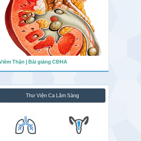
Viêm Thận | Bài giảng CĐHA
Thư Viện Ca Lâm Sàng