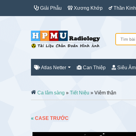
Giải Phẫu
Xương Khớp
Thần Kinh
Atlas Netter
Can Thiệp
Siêu Âm
Ca lâm sàng
»
Tiết Niệu
» Viêm thận
«
CASE TRƯỚC