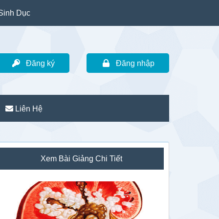
Sinh Dục
Đăng ký
Đăng nhập
Liên Hệ
idebar
Xem Bài Giảng Chi Tiết
hính