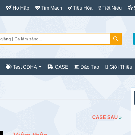
Hô Hấp
Tim Mạch
Tiêu Hóa
Tiết Niệu
Test CĐHA
CASE
Đào Tạo
Giới Thiệu
S
c
CASE SAU
»