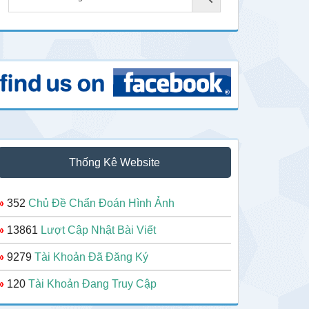
Thống Kê Website
»
352
Chủ Đề Chẩn Đoán Hình Ảnh
»
13861
Lượt Cập Nhật Bài Viết
»
9279
Tài Khoản Đã Đăng Ký
»
120
Tài Khoản Đang Truy Cập