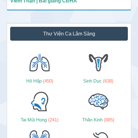
Viêm Thận | Bài giảng CĐHA
Thư Viện Ca Lâm Sàng
Hô Hấp
(450)
Sinh Dục
(638)
Tai Mũi Họng
(241)
Thần Kinh
(885)