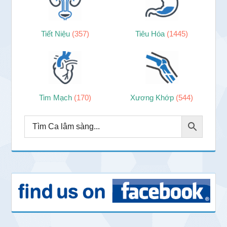
Tiết Niệu
(357)
Tiêu Hóa
(1445)
Tim Mạch
(170)
Xương Khớp
(544)