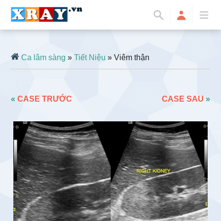
Ca lâm sàng
»
Tiết Niệu
» Viêm thận
«
CASE TRƯỚC
CASE SAU
»