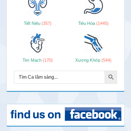
Tiết Niệu
(357)
Tiêu Hóa
(1445)
Tim Mạch
(170)
Xương Khớp
(544)