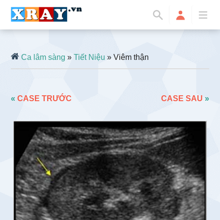
Ca lâm sàng
»
Tiết Niệu
» Viêm thận
«
CASE TRƯỚC
CASE SAU
»