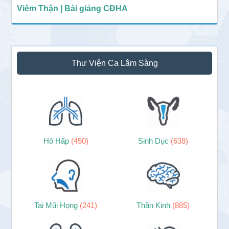
Viêm Thận | Bài giảng CĐHA
Thư Viện Ca Lâm Sàng
Hô Hấp
(450)
Sinh Dục
(638)
Tai Mũi Họng
(241)
Thần Kinh
(885)