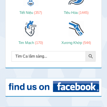
Tiết Niệu
(357)
Tiêu Hóa
(1445)
Tim Mạch
(170)
Xương Khớp
(544)