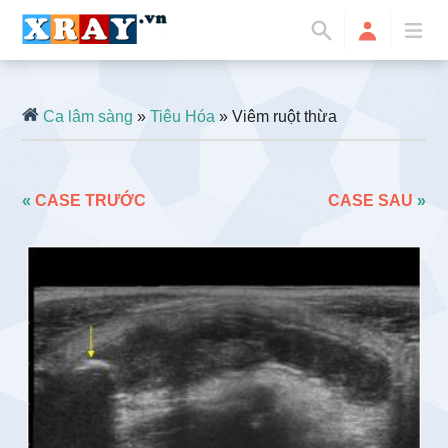
Ca lâm sàng
»
Tiêu Hóa
» Viêm ruột thừa
«
CASE TRƯỚC
CASE SAU
»