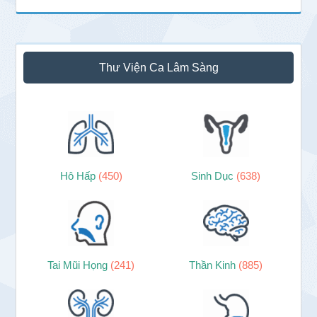
Thư Viện Ca Lâm Sàng
Hô Hấp
(450)
Sinh Dục
(638)
Tai Mũi Họng
(241)
Thần Kinh
(885)