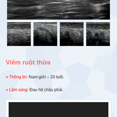
Viêm ruột thừa
» Thông tin:
Nam giới – 20 tuổi.
» Lâm sàng:
Đau hố chậu phải.
Trình
chơi
Video