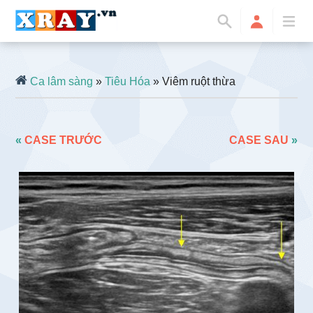
Ca lâm sàng
»
Tiêu Hóa
» Viêm ruột thừa
«
CASE TRƯỚC
CASE SAU
»