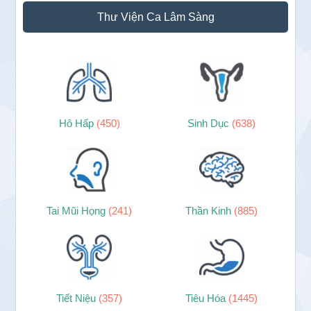
Thư Viện Ca Lâm Sàng
Hô Hấp
(450)
Sinh Dục
(638)
Tai Mũi Họng
(241)
Thần Kinh
(885)
Tiết Niệu
(357)
Tiêu Hóa
(1445)