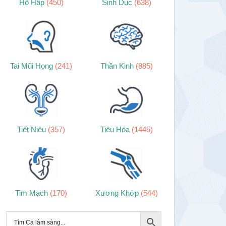
Hô Hấp
(450)
Sinh Dục
(638)
Tai Mũi Họng
(241)
Thần Kinh
(885)
Tiết Niệu
(357)
Tiêu Hóa
(1445)
Tim Mạch
(170)
Xương Khớp
(544)