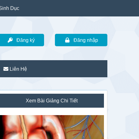
Sinh Dục
Đăng ký
Đăng nhập
Liên Hệ
idebar
Xem Bài Giảng Chi Tiết
hính