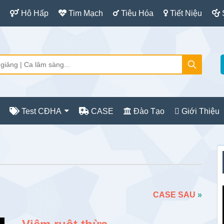
Hô Hấp
Tim Mạch
Tiêu Hóa
Tiết Niệu
Test CĐHA
CASE
Đào Tạo
Giới Thiệu
S
c
CASE SAU
»