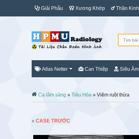
Giải Phẫu
Xương Khớp
Thần Kinh
Atlas Netter
Can Thiệp
Siêu Âm
Ca lâm sàng
»
Tiêu Hóa
» Viêm ruột thừa
«
CASE TRƯỚC