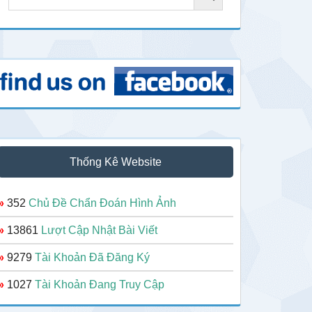
Thống Kê Website
»
352
Chủ Đề Chẩn Đoán Hình Ảnh
»
13861
Lượt Cập Nhật Bài Viết
»
9279
Tài Khoản Đã Đăng Ký
»
1027
Tài Khoản Đang Truy Cập