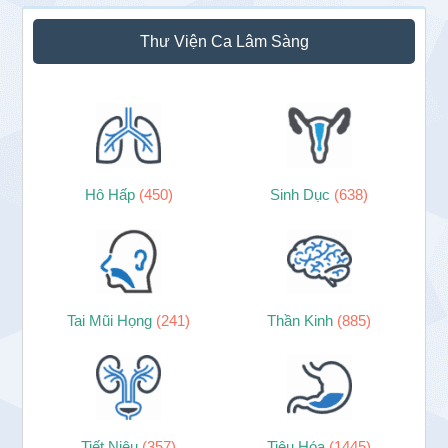
Thư Viện Ca Lâm Sàng
Hô Hấp
(450)
Sinh Dục
(638)
Tai Mũi Họng
(241)
Thần Kinh
(885)
Tiết Niệu
(357)
Tiêu Hóa
(1445)