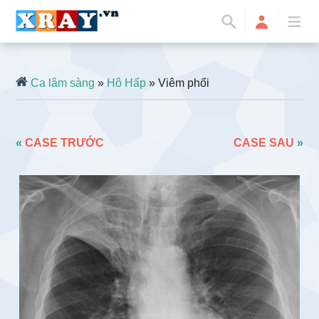
Ca lâm sàng
»
Hô Hấp
» Viêm phổi
«
CASE TRƯỚC
CASE SAU
»