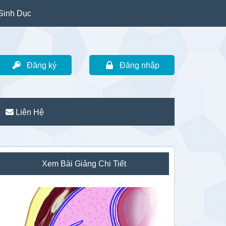
Sinh Dục
Đăng ký
Đăng nhập
Liên Hệ
idebar
Xem Bài Giảng Chi Tiết
hính