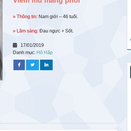
Viêm mủ màng phổi
» Thông tin:
Nam giới – 46 tuổi.
» Lâm sàng:
Đau ngực + Sốt.
17/01/2019
Danh mục:
Hô Hấp