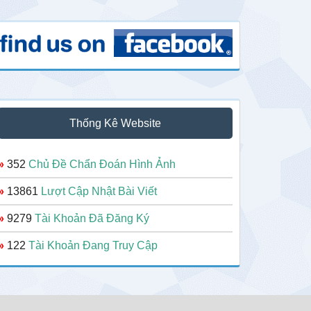
Thống Kê Website
»
352
Chủ Đề Chẩn Đoán Hình Ảnh
»
13861
Lượt Cập Nhật Bài Viết
»
9279
Tài Khoản Đã Đăng Ký
»
122
Tài Khoản Đang Truy Cập