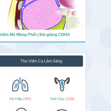
Viêm Mủ Màng Phổi | Bài giảng CĐHA
Thư Viện Ca Lâm Sàng
Hô Hấp
(450)
Sinh Dục
(638)