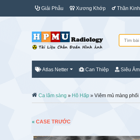
Giải Phẫu
Xương Khớp
Thần Kinh
Atlas Netter
Can Thiệp
Siêu Âm
Ca lâm sàng
»
Hô Hấp
» Viêm mủ màng phổi
«
CASE TRƯỚC