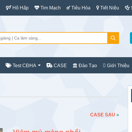
Hô Hấp
Tim Mạch
Tiêu Hóa
Tiết Niệu
Test CĐHA
CASE
Đào Tạo
Giới Thiệu
S
c
CASE SAU
»