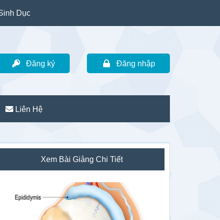
Sinh Dục
Đăng ký
Đăng nhập
Liên Hệ
idebar
Xem Bài Giảng Chi Tiết
hính