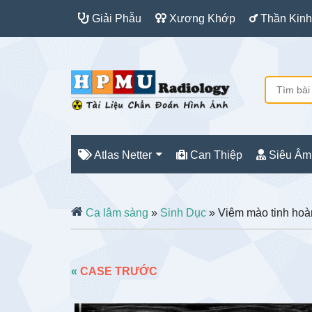
Giải Phẫu
Xương Khớp
Thần Kinh
Atlas Netter
Can Thiệp
Siêu Âm
Ca lâm sàng
»
Sinh Dục
» Viêm mào tinh hoà
«
CASE TRƯỚC