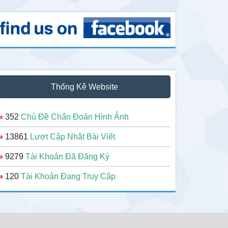
Thống Kê Website
»
352
Chủ Đề Chẩn Đoán Hình Ảnh
»
13861
Lượt Cập Nhật Bài Viết
»
9279
Tài Khoản Đã Đăng Ký
»
120
Tài Khoản Đang Truy Cập