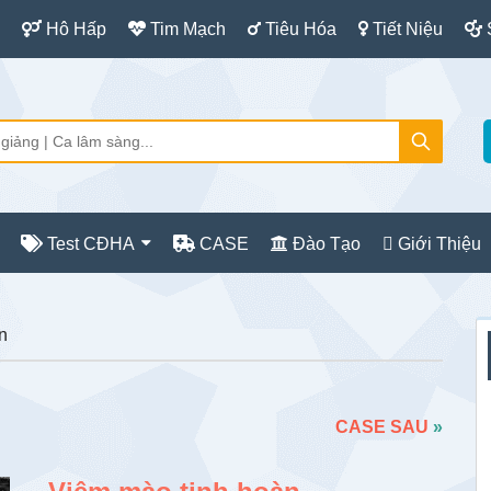
Hô Hấp
Tim Mạch
Tiêu Hóa
Tiết Niệu
Test CĐHA
CASE
Đào Tạo
Giới Thiệu
S
n
c
CASE SAU
»