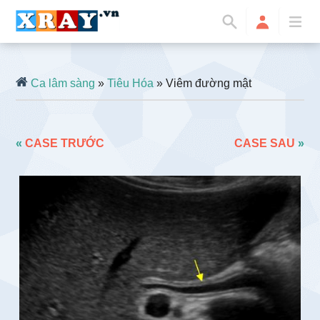
Ca lâm sàng
»
Tiêu Hóa
» Viêm đường mật
«
CASE TRƯỚC
CASE SAU
»