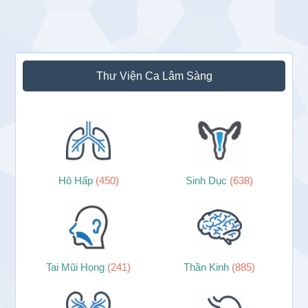
Sidebar
Thư Viện Ca Lâm Sàng
chính
Hô Hấp
(450)
Sinh Dục
(638)
Tai Mũi Họng
(241)
Thần Kinh
(885)