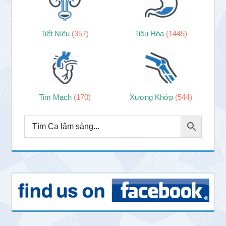
Tiết Niệu
(357)
Tiêu Hóa
(1445)
Tim Mạch
(170)
Xương Khớp
(544)