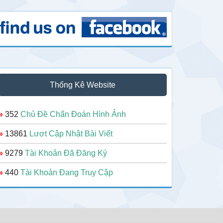
Thống Kê Website
»
352
Chủ Đề Chẩn Đoán Hình Ảnh
»
13861
Lượt Cập Nhật Bài Viết
»
9279
Tài Khoản Đã Đăng Ký
»
440
Tài Khoản Đang Truy Cập