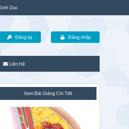
Sinh Dục
Đăng ký
Đăng nhập
Liên Hệ
idebar
Xem Bài Giảng Chi Tiết
hính