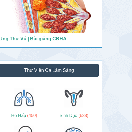
Ung Thư Vú | Bài giảng CĐHA
Thư Viện Ca Lâm Sàng
Hô Hấp
(450)
Sinh Dục
(638)