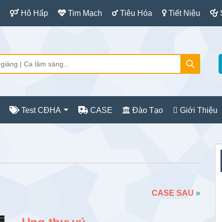
Hô Hấp
Tim Mạch
Tiêu Hóa
Tiết Niệu
Test CĐHA
CASE
Đào Tạo
Giới Thiệu
S
c
CASE SAU
»