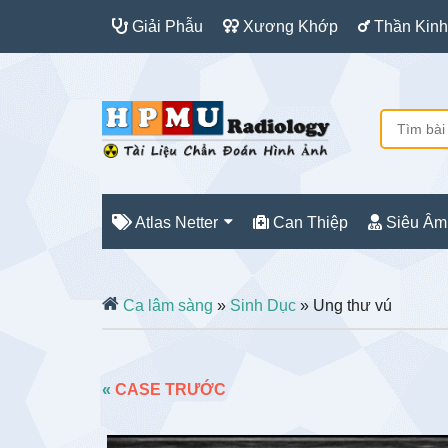
Giải Phẫu
Xương Khớp
Thần Kinh
Atlas Netter
Can Thiệp
Siêu Âm
Ca lâm sàng
»
Sinh Dục
» Ung thư vú
«
CASE TRƯỚC