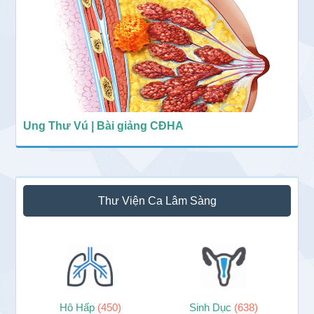
Ung Thư Vú | Bài giảng CĐHA
Thư Viện Ca Lâm Sàng
Hô Hấp
(450)
Sinh Dục
(638)