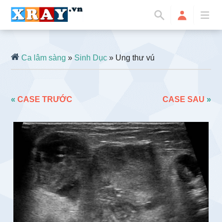
Ca lâm sàng
»
Sinh Dục
» Ung thư vú
«
CASE TRƯỚC
CASE SAU
»