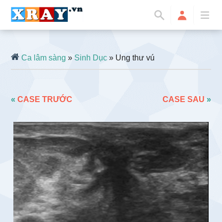
Ca lâm sàng
»
Sinh Dục
» Ung thư vú
«
CASE TRƯỚC
CASE SAU
»