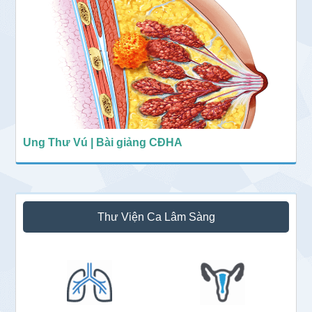
Ung Thư Vú | Bài giảng CĐHA
Thư Viện Ca Lâm Sàng