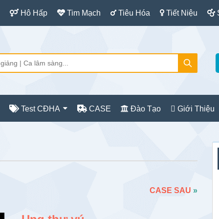
Hô Hấp
Tim Mạch
Tiêu Hóa
Tiết Niệu
Test CĐHA
CASE
Đào Tạo
Giới Thiệu
S
c
CASE SAU
»