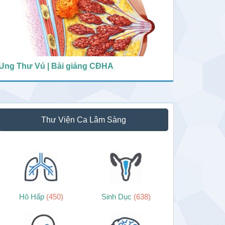
Ung Thư Vú | Bài giảng CĐHA
Thư Viện Ca Lâm Sàng
Hô Hấp
(450)
Sinh Dục
(638)