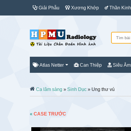
Giải Phẫu
Xương Khớp
Thần Kinh
Atlas Netter
Can Thiệp
Siêu Âm
Ca lâm sàng
»
Sinh Dục
» Ung thư vú
«
CASE TRƯỚC