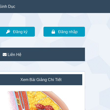
Sinh Dục
Đăng ký
Đăng nhập
Liên Hệ
idebar
Xem Bài Giảng Chi Tiết
hính