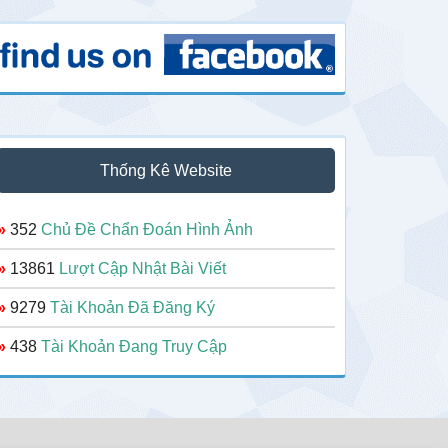
Thống Kê Website
»
352
Chủ Đề Chẩn Đoán Hình Ảnh
»
13861
Lượt Cập Nhật Bài Viết
»
9279
Tài Khoản Đã Đăng Ký
»
438
Tài Khoản Đang Truy Cập