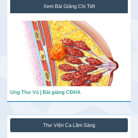
Sidebar
Xem Bài Giảng Chi Tiết
chính
Ung Thư Vú | Bài giảng CĐHA
Thư Viện Ca Lâm Sàng