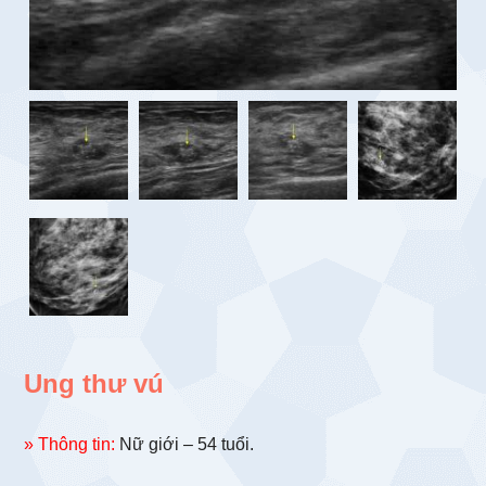
Ung thư vú
» Thông tin:
Nữ giới – 54 tuổi.