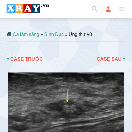
Ca lâm sàng
»
Sinh Dục
» Ung thư vú
«
CASE TRƯỚC
CASE SAU
»