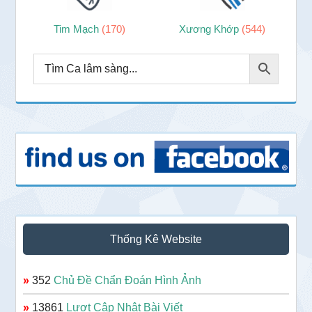
Tim Mạch
(170)
Xương Khớp
(544)
Thống Kê Website
»
352
Chủ Đề Chẩn Đoán Hình Ảnh
»
13861
Lượt Cập Nhật Bài Viết