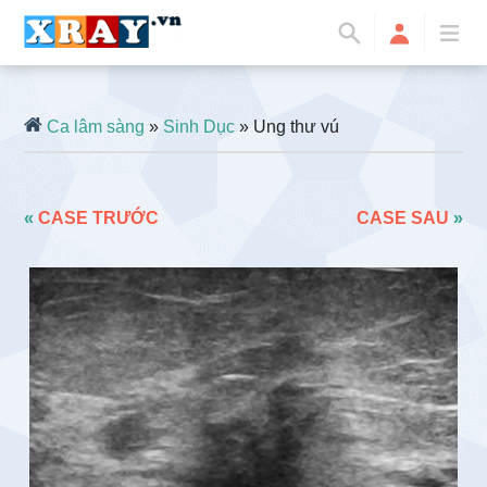
Ca lâm sàng
»
Sinh Dục
» Ung thư vú
«
CASE TRƯỚC
CASE SAU
»