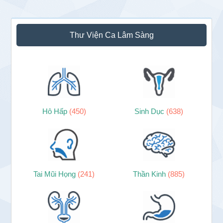
Thư Viện Ca Lâm Sàng
Hô Hấp
(450)
Sinh Dục
(638)
Tai Mũi Họng
(241)
Thần Kinh
(885)