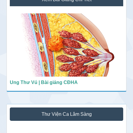
chính
Ung Thư Vú | Bài giảng CĐHA
Thư Viện Ca Lâm Sàng