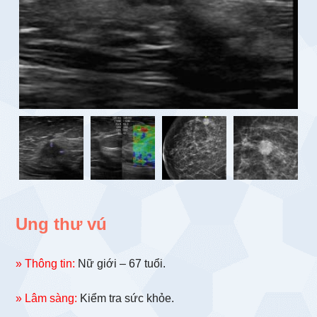
Ung thư vú
» Thông tin:
Nữ giới – 67 tuổi.
» Lâm sàng:
Kiểm tra sức khỏe.