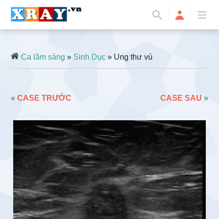
Ca lâm sàng
»
Sinh Dục
» Ung thư vú
«
CASE TRƯỚC
CASE SAU
»