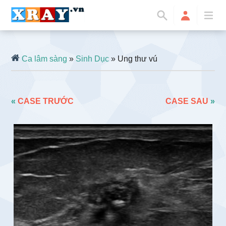
Ca lâm sàng
»
Sinh Dục
» Ung thư vú
«
CASE TRƯỚC
CASE SAU
»