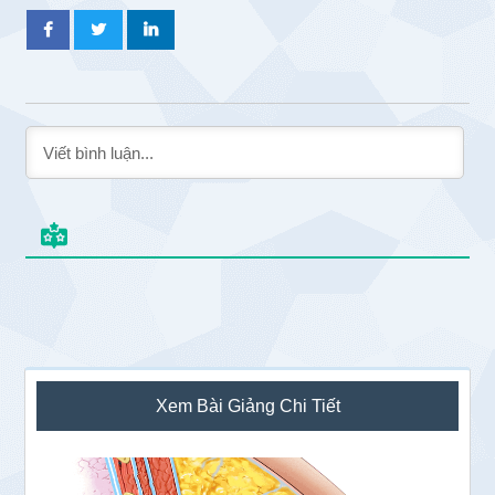
Sidebar
Xem Bài Giảng Chi Tiết
chính