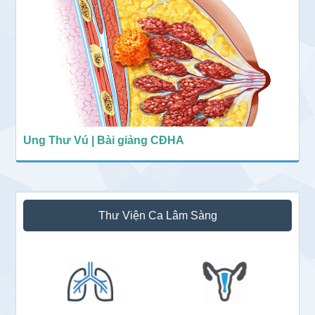
Ung Thư Vú | Bài giảng CĐHA
Thư Viện Ca Lâm Sàng