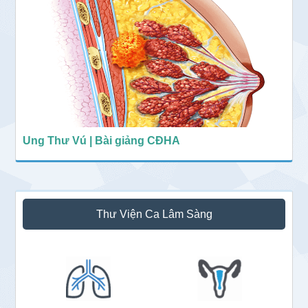
Ung Thư Vú | Bài giảng CĐHA
Thư Viện Ca Lâm Sàng