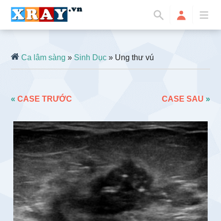
Ca lâm sàng
»
Sinh Dục
» Ung thư vú
«
CASE TRƯỚC
CASE SAU
»