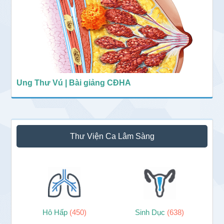
Ung Thư Vú | Bài giảng CĐHA
Thư Viện Ca Lâm Sàng
Hô Hấp
(450)
Sinh Dục
(638)