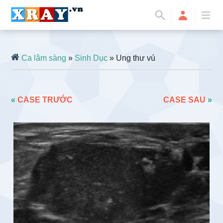
Ca lâm sàng
»
Sinh Dục
» Ung thư vú
«
CASE TRƯỚC
CASE SAU
»