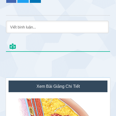
Sidebar
Xem Bài Giảng Chi Tiết
chính