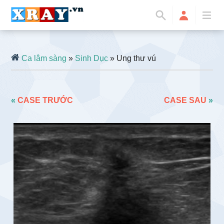
Ca lâm sàng
»
Sinh Dục
» Ung thư vú
«
CASE TRƯỚC
CASE SAU
»