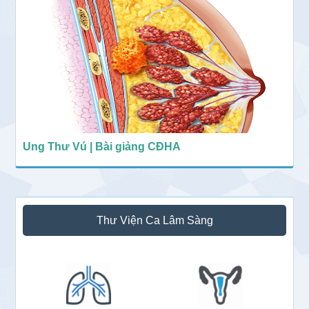
Ung Thư Vú | Bài giảng CĐHA
Thư Viện Ca Lâm Sàng