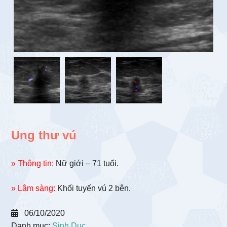
Ung thư vú
» Thông tin:
Nữ giới – 71 tuổi.
» Lâm sàng:
Khối tuyến vú 2 bên.
06/10/2020
Danh mục:
Sinh Dục