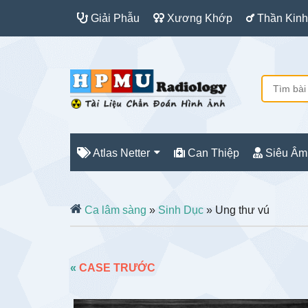
Giải Phẫu
Xương Khớp
Thần Kinh
Atlas Netter
Can Thiệp
Siêu Âm
Ca lâm sàng
»
Sinh Dục
» Ung thư vú
«
CASE TRƯỚC