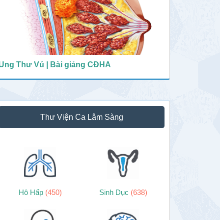
Ung Thư Vú | Bài giảng CĐHA
Thư Viện Ca Lâm Sàng
Hô Hấp
(450)
Sinh Dục
(638)