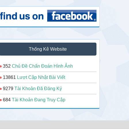
Thống Kê Website
»
352
Chủ Đề Chẩn Đoán Hình Ảnh
»
13861
Lượt Cập Nhật Bài Viết
»
9279
Tài Khoản Đã Đăng Ký
»
684
Tài Khoản Đang Truy Cập