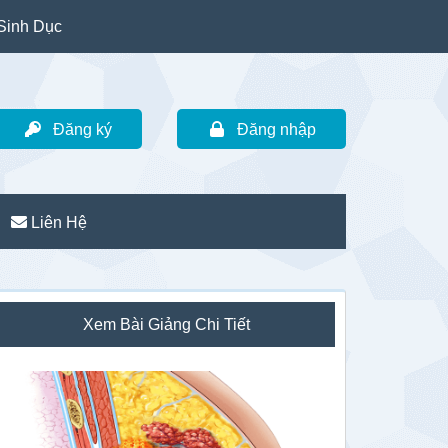
Sinh Dục
Đăng ký
Đăng nhập
Liên Hệ
idebar
Xem Bài Giảng Chi Tiết
hính