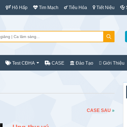
Hô Hấp
Tim Mạch
Tiêu Hóa
Tiết Niệu
Test CĐHA
CASE
Đào Tạo
Giới Thiệu
S
c
CASE SAU
»