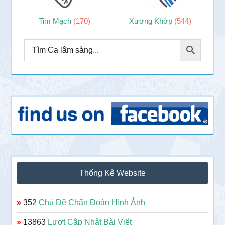
Tim Mạch
(170)
Xương Khớp
(544)
Thống Kê Website
»
352
Chủ Đề Chẩn Đoán Hình Ảnh
»
13863
Lượt Cập Nhật Bài Viết