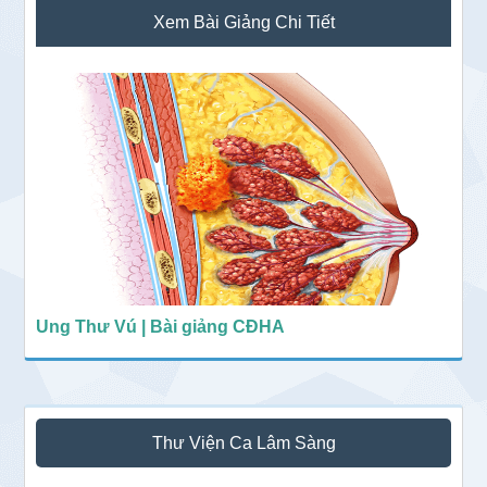
Sidebar
Xem Bài Giảng Chi Tiết
chính
Ung Thư Vú | Bài giảng CĐHA
Thư Viện Ca Lâm Sàng