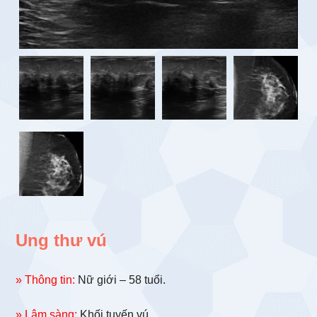
Ung thư vú
» Thông tin:
Nữ giới – 58 tuổi.
» Lâm sàng:
Khối tuyến vú.