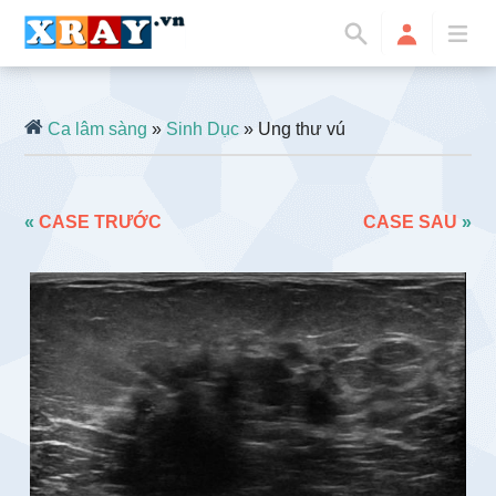
Ca lâm sàng
»
Sinh Dục
» Ung thư vú
«
CASE TRƯỚC
CASE SAU
»