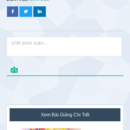
Sidebar
Xem Bài Giảng Chi Tiết
chính