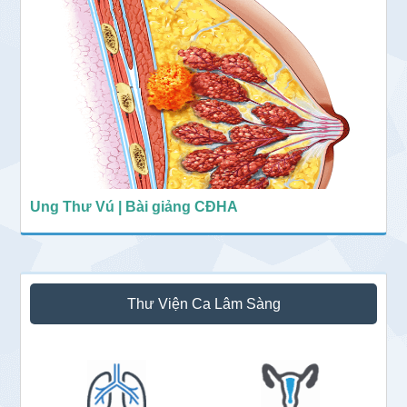
Ung Thư Vú | Bài giảng CĐHA
Thư Viện Ca Lâm Sàng