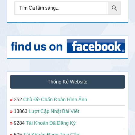
Thống Kê Website
»
352
Chủ Đề Chẩn Đoán Hình Ảnh
»
13863
Lượt Cập Nhật Bài Viết
»
9284
Tài Khoản Đã Đăng Ký
»
505
Tài Khoản Đang Truy Cập