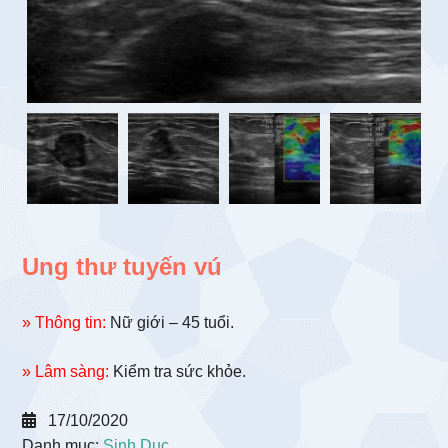
Ung thư tuyến vú
» Thông tin:
Nữ giới – 45 tuổi.
» Lâm sàng:
Kiểm tra sức khỏe.
17/10/2020
Danh mục:
Sinh Dục