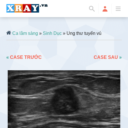
Ca lâm sàng
»
Sinh Dục
» Ung thư tuyến vú
«
CASE TRƯỚC
CASE SAU
»