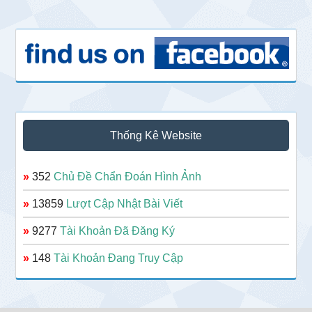
Thống Kê Website
»
352
Chủ Đề Chẩn Đoán Hình Ảnh
»
13859
Lượt Cập Nhật Bài Viết
»
9277
Tài Khoản Đã Đăng Ký
»
148
Tài Khoản Đang Truy Cập