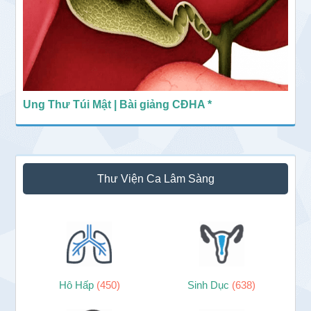
Ung Thư Túi Mật | Bài giảng CĐHA *
Thư Viện Ca Lâm Sàng
Hô Hấp
(450)
Sinh Dục
(638)