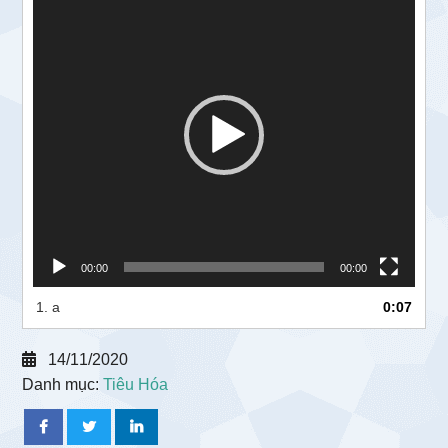
chơi
Video
00:00
00:00
1.
a
0:07
14/11/2020
Danh mục:
Tiêu Hóa