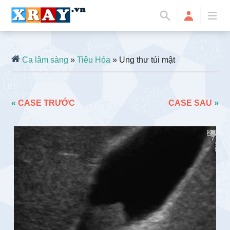
Ca lâm sàng
»
Tiêu Hóa
» Ung thư túi mật
«
CASE TRƯỚC
CASE SAU
»