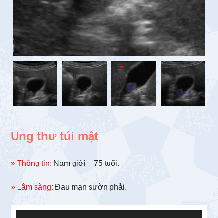
Ung thư túi mật
» Thông tin:
Nam giới – 75 tuổi.
» Lâm sàng:
Đau mạn sườn phải.
Trình