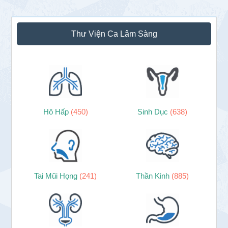
Thư Viện Ca Lâm Sàng
Hô Hấp
(450)
Sinh Dục
(638)
Tai Mũi Họng
(241)
Thần Kinh
(885)