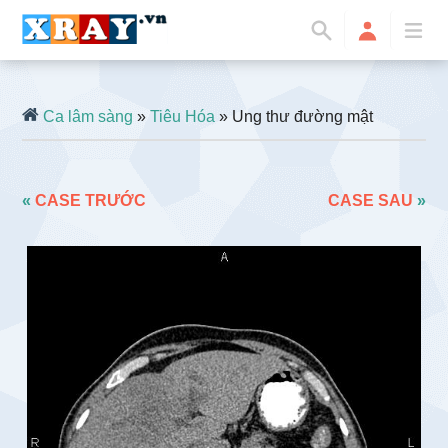
Ca lâm sàng
»
Tiêu Hóa
» Ung thư đường mật
«
CASE TRƯỚC
CASE SAU
»