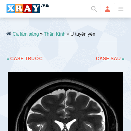
Ca lâm sàng
»
Thần Kinh
» U tuyến yên
«
CASE TRƯỚC
CASE SAU
»