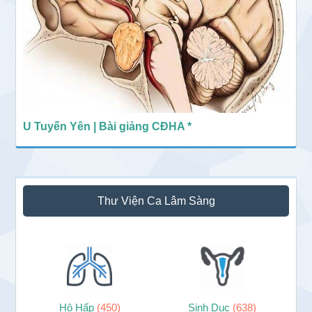
U Tuyến Yên | Bài giảng CĐHA *
Thư Viện Ca Lâm Sàng
Hô Hấp
(450)
Sinh Dục
(638)