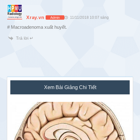
Xray.vn
11/11/2018 10:07 sáng
Admin
# Macroadenoma xuất huyết.
Trả lời ↵
Sidebar
Xem Bài Giảng Chi Tiết
chính