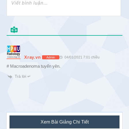
Xray.vn
04/01/2021 7:01 chiều
Admin
# Macroadenoma tuyến yên.
Trả lời ↵
Sidebar
Xem Bài Giảng Chi Tiết
chính