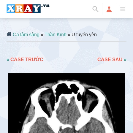
Ca lâm sàng
»
Thần Kinh
» U tuyến yên
«
CASE TRƯỚC
CASE SAU
»