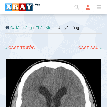
Ca lâm sàng
»
Thần Kinh
» U tuyến tùng
«
CASE TRƯỚC
CASE SAU
»