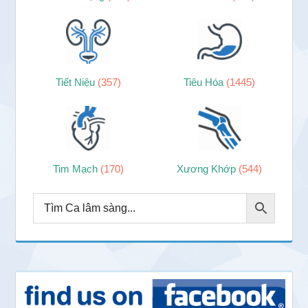
Tiết Niệu
(357)
Tiêu Hóa
(1445)
Tim Mạch
(170)
Xương Khớp
(544)