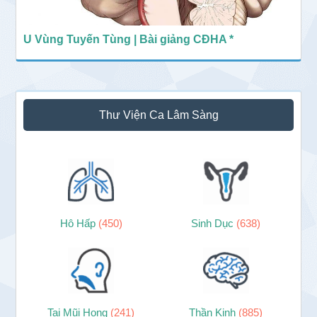
U Vùng Tuyến Tùng | Bài giảng CĐHA *
Thư Viện Ca Lâm Sàng
Hô Hấp
(450)
Sinh Dục
(638)
Tai Mũi Họng
(241)
Thần Kinh
(885)