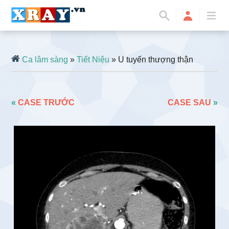
Ca lâm sàng
»
Tiết Niệu
» U tuyến thượng thận
«
CASE TRƯỚC
CASE SAU
»