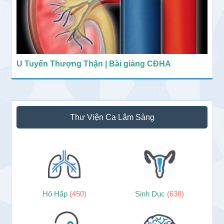
U Tuyến Thượng Thận | Bài giảng CĐHA
Thư Viện Ca Lâm Sàng
Hô Hấp
(450)
Sinh Dục
(638)