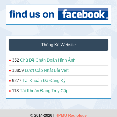
Thống Kê Website
»
352
Chủ Đề Chẩn Đoán Hình Ảnh
»
13859
Lượt Cập Nhật Bài Viết
»
9277
Tài Khoản Đã Đăng Ký
»
113
Tài Khoản Đang Truy Cập
© 2014-2026 |
HPMU Radiology