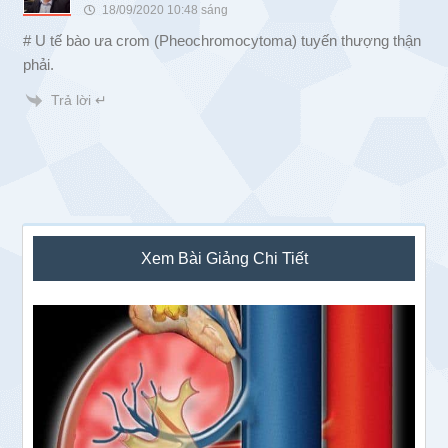
18/09/2020 10:48 sáng
# U tế bào ưa crom (Pheochromocytoma) tuyến thượng thận
phải.
Trả lời ↵
Sidebar
Xem Bài Giảng Chi Tiết
chính