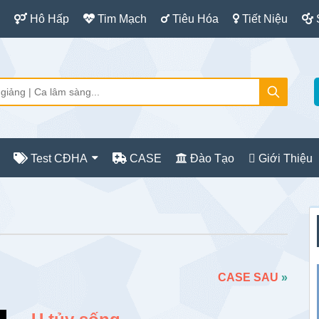
Hô Hấp
Tim Mạch
Tiêu Hóa
Tiết Niệu
Test CĐHA
CASE
Đào Tạo
Giới Thiệu
S
c
CASE SAU
»