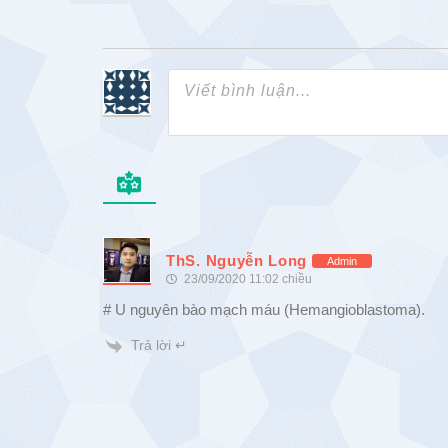
ThS. Nguyễn Long
Admin
23/09/2020 11:02 chiều
# U nguyên bào mạch máu (Hemangioblastoma).
Trả lời ↵