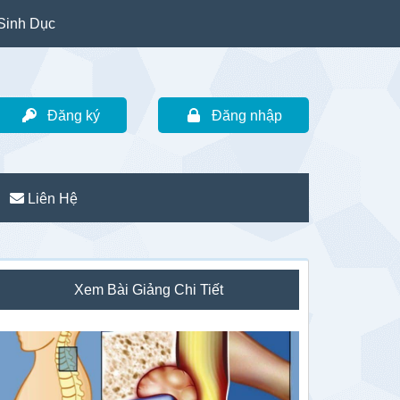
Sinh Dục
Đăng ký
Đăng nhập
Liên Hệ
idebar
Xem Bài Giảng Chi Tiết
hính