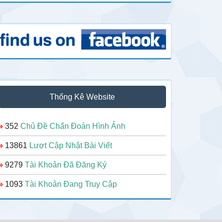
Thống Kê Website
»
352
Chủ Đề Chẩn Đoán Hình Ảnh
»
13861
Lượt Cập Nhật Bài Viết
»
9279
Tài Khoản Đã Đăng Ký
»
1093
Tài Khoản Đang Truy Cập