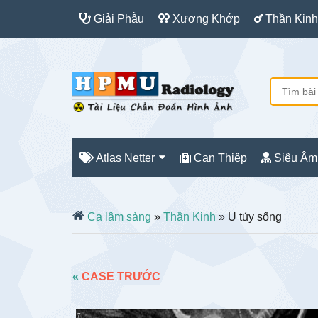
Giải Phẫu
Xương Khớp
Thần Kinh
Atlas Netter
Can Thiệp
Siêu Âm
Ca lâm sàng
»
Thần Kinh
» U tủy sống
«
CASE TRƯỚC