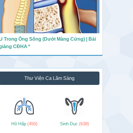
U Trong Ống Sống (Dưới Màng Cứng) | Bài
giảng CĐHA *
Thư Viện Ca Lâm Sàng
Hô Hấp
(450)
Sinh Dục
(638)