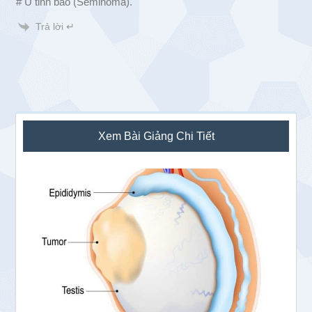
# U tinh bào (Seminoma).
Trả lời ↵
Sidebar
Xem Bài Giảng Chi Tiết
chính