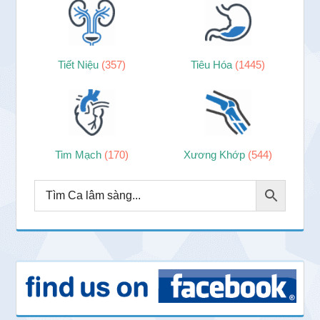
Tiết Niệu
(357)
Tiêu Hóa
(1445)
Tim Mạch
(170)
Xương Khớp
(544)