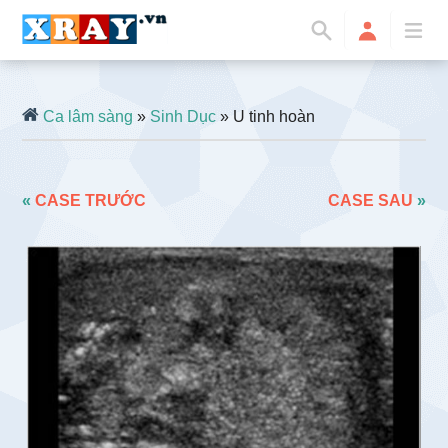
Ca lâm sàng
»
Sinh Dục
» U tinh hoàn
«
CASE TRƯỚC
CASE SAU
»