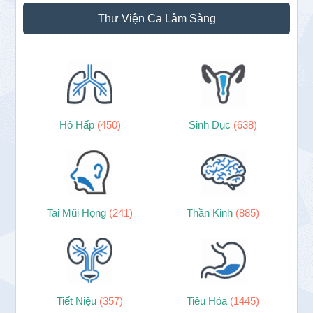
Thư Viện Ca Lâm Sàng
Hô Hấp
(450)
Sinh Dục
(638)
Tai Mũi Họng
(241)
Thần Kinh
(885)
Tiết Niệu
(357)
Tiêu Hóa
(1445)