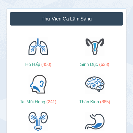
Thư Viện Ca Lâm Sàng
Hô Hấp
(450)
Sinh Dục
(638)
Tai Mũi Họng
(241)
Thần Kinh
(885)