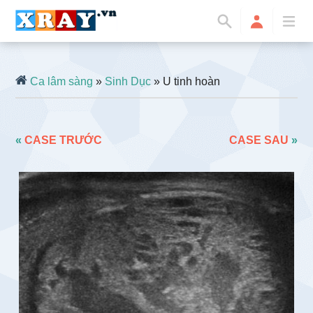
Ca lâm sàng
»
Sinh Dục
» U tinh hoàn
«
CASE TRƯỚC
CASE SAU
»