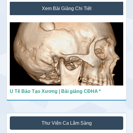
Sidebar
Xem Bài Giảng Chi Tiết
chính
U Tế Bào Tạo Xương | Bài giảng CĐHA *
Thư Viện Ca Lâm Sàng