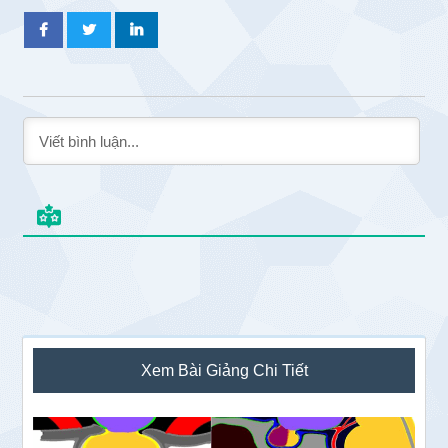
Sidebar
Xem Bài Giảng Chi Tiết
chính