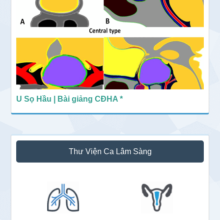
U Sọ Hầu | Bài giảng CĐHA *
Thư Viện Ca Lâm Sàng