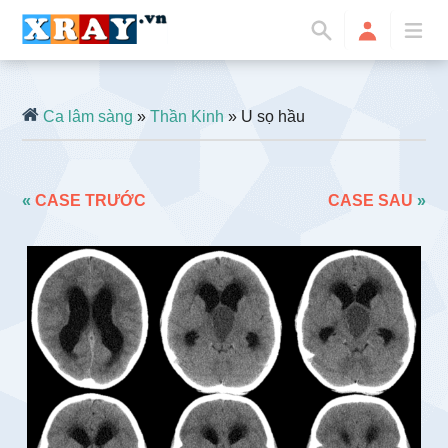
Ca lâm sàng
»
Thần Kinh
» U sọ hầu
«
CASE TRƯỚC
CASE SAU
»