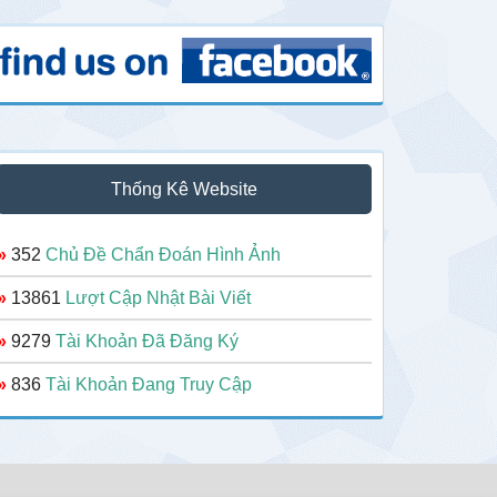
Thống Kê Website
»
352
Chủ Đề Chẩn Đoán Hình Ảnh
»
13861
Lượt Cập Nhật Bài Viết
»
9279
Tài Khoản Đã Đăng Ký
»
836
Tài Khoản Đang Truy Cập