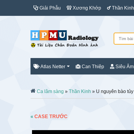
Giải Phẫu
Xương Khớp
Thần Kinh
Atlas Netter
Can Thiệp
Siêu Âm
Ca lâm sàng
»
Thần Kinh
» U nguyên bào tủy
«
CASE TRƯỚC