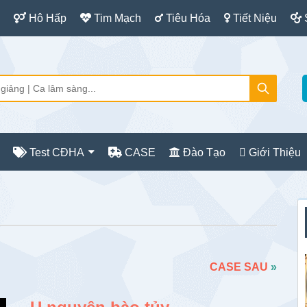
Hô Hấp
Tim Mạch
Tiêu Hóa
Tiết Niệu
Test CĐHA
CASE
Đào Tạo
Giới Thiệu
S
c
CASE SAU
»