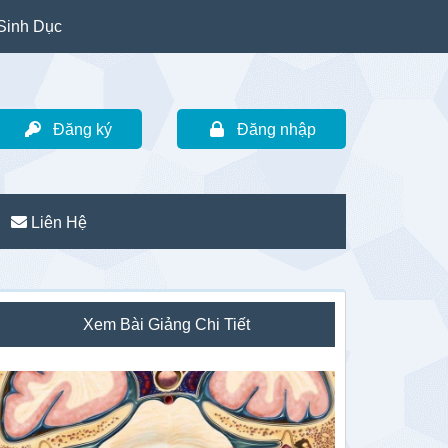
Sinh Dục
Đăng ký
Đăng nhập
Liên Hệ
idebar
Xem Bài Giảng Chi Tiết
hính