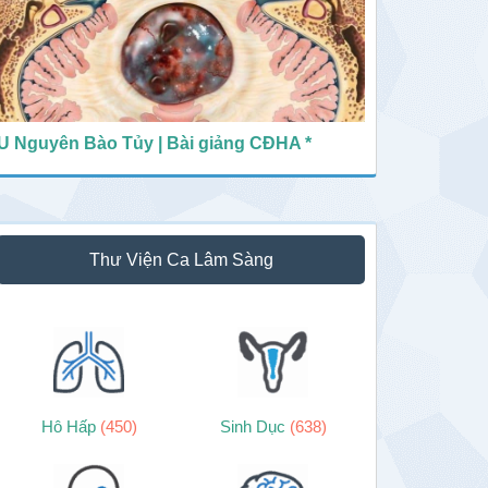
U Nguyên Bào Tủy | Bài giảng CĐHA *
Thư Viện Ca Lâm Sàng
Hô Hấp
(450)
Sinh Dục
(638)