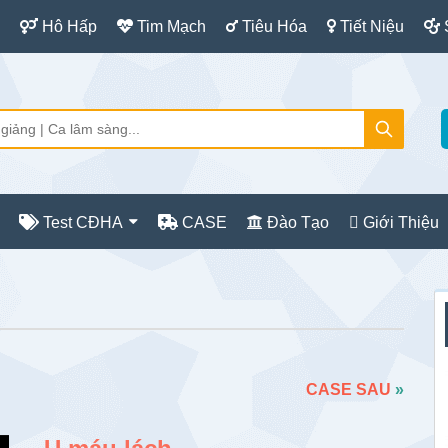
Hô Hấp
Tim Mạch
Tiêu Hóa
Tiết Niệu
Test CĐHA
CASE
Đào Tạo
Giới Thiệu
S
c
CASE SAU
»