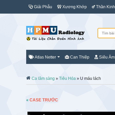
Giải Phẫu
Xương Khớp
Thần Kinh
Atlas Netter
Can Thiệp
Siêu Âm
Ca lâm sàng
»
Tiêu Hóa
» U máu lách
«
CASE TRƯỚC