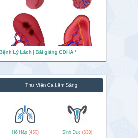
Bệnh Lý Lách | Bài giảng CĐHA *
Thư Viện Ca Lâm Sàng
Hô Hấp
(450)
Sinh Dục
(638)