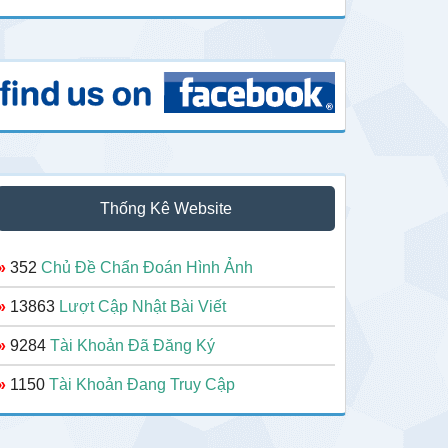
Thống Kê Website
»
352
Chủ Đề Chẩn Đoán Hình Ảnh
»
13863
Lượt Cập Nhật Bài Viết
»
9284
Tài Khoản Đã Đăng Ký
»
1150
Tài Khoản Đang Truy Cập