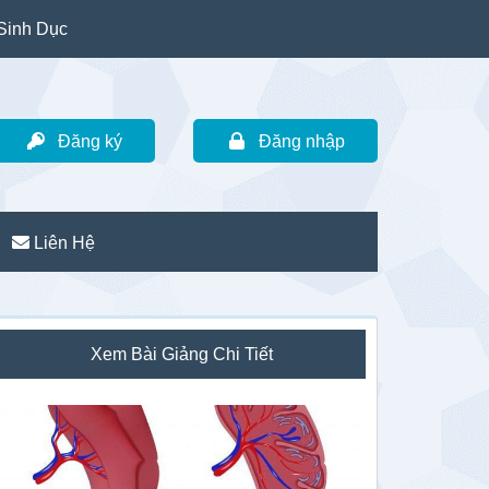
Sinh Dục
Đăng ký
Đăng nhập
Liên Hệ
idebar
Xem Bài Giảng Chi Tiết
hính