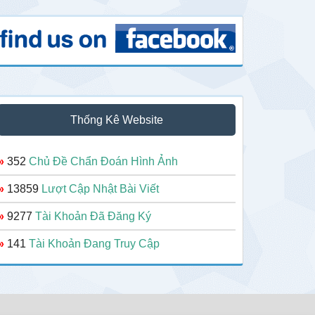
Thống Kê Website
»
352
Chủ Đề Chẩn Đoán Hình Ảnh
»
13859
Lượt Cập Nhật Bài Viết
»
9277
Tài Khoản Đã Đăng Ký
»
141
Tài Khoản Đang Truy Cập