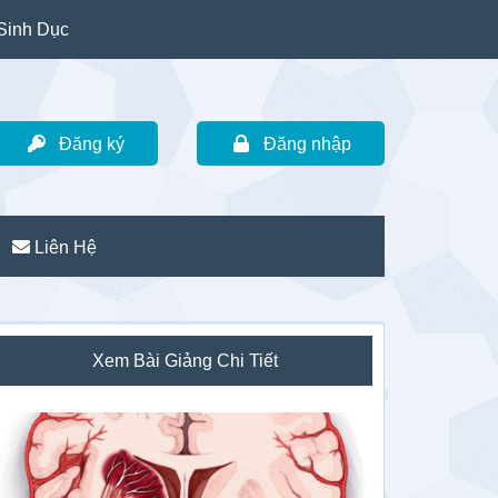
Sinh Dục
Đăng ký
Đăng nhập
Liên Hệ
idebar
Xem Bài Giảng Chi Tiết
hính