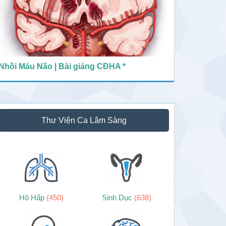
Nhồi Máu Não | Bài giảng CĐHA *
Thư Viện Ca Lâm Sàng
Hô Hấp
(450)
Sinh Dục
(638)