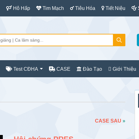
Hô Hấp
Tim Mạch
Tiêu Hóa
Tiết Niệu
Test CĐHA
CASE
Đào Tạo
Giới Thiệu
S
c
CASE SAU
»