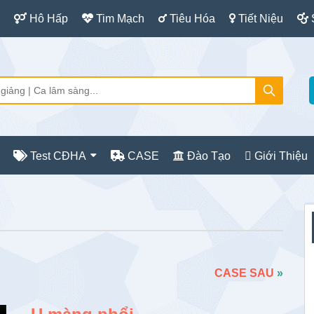
Hô Hấp
Tim Mạch
Tiêu Hóa
Tiết Niệu
Test CĐHA
CASE
Đào Tạo
Giới Thiệu
S
c
CASE SAU
»