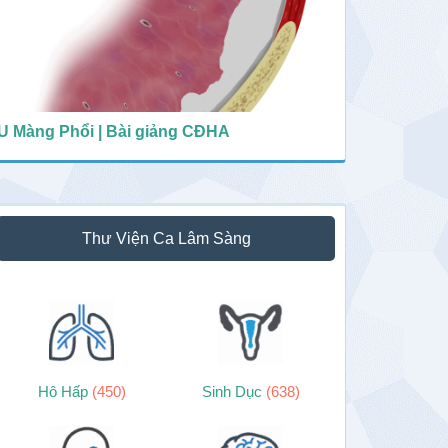
U Màng Phổi | Bài giảng CĐHA
Thư Viện Ca Lâm Sàng
Hô Hấp
(450)
Sinh Dục
(638)