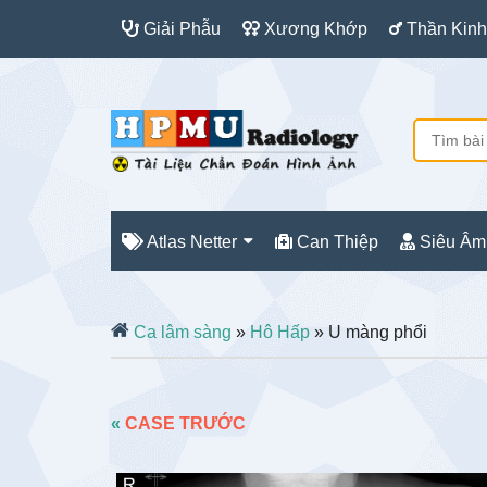
Giải Phẫu
Xương Khớp
Thần Kinh
Atlas Netter
Can Thiệp
Siêu Âm
Ca lâm sàng
»
Hô Hấp
» U màng phổi
«
CASE TRƯỚC