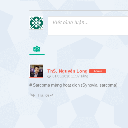
ThS. Nguyễn Long
Admin
01/05/2020 11:37 sáng
# Sarcoma màng hoạt dịch (Synovial sarcoma).
Trả lời ↵