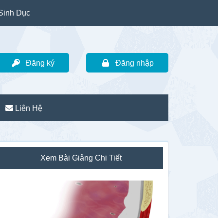
Sinh Dục
Đăng ký
Đăng nhập
Liên Hệ
idebar
Xem Bài Giảng Chi Tiết
hính