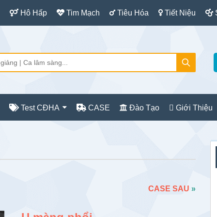
Hô Hấp
Tim Mạch
Tiêu Hóa
Tiết Niệu
Test CĐHA
CASE
Đào Tạo
Giới Thiệu
S
c
CASE SAU
»