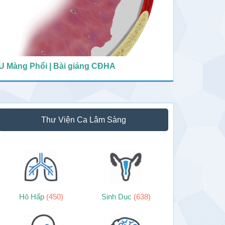
U Màng Phổi | Bài giảng CĐHA
Thư Viện Ca Lâm Sàng
Hô Hấp
(450)
Sinh Dục
(638)