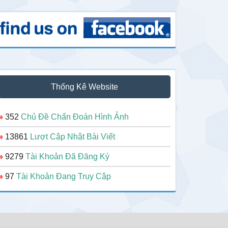
Thống Kê Website
»
352
Chủ Đề Chẩn Đoán Hình Ảnh
»
13861
Lượt Cập Nhật Bài Viết
»
9279
Tài Khoản Đã Đăng Ký
»
97
Tài Khoản Đang Truy Cập