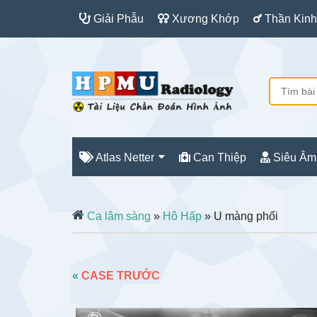
Giải Phẫu
Xương Khớp
Thần Kinh
Atlas Netter
Can Thiệp
Siêu Âm
Ca lâm sàng
»
Hô Hấp
» U màng phổi
«
CASE TRƯỚC