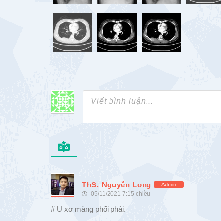
ThS. Nguyễn Long
Admin
05/11/2021 7:15 chiều
# U xơ màng phổi phải.