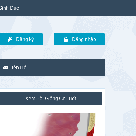
Sinh Dục
Đăng ký
Đăng nhập
Liên Hệ
idebar
Xem Bài Giảng Chi Tiết
hính