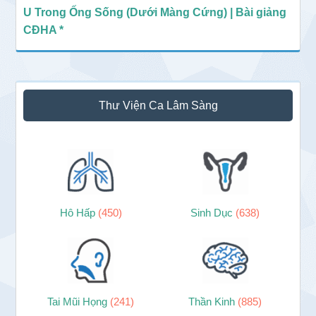
U Trong Ống Sống (Dưới Màng Cứng) | Bài giảng
CĐHA *
Thư Viện Ca Lâm Sàng
Hô Hấp
(450)
Sinh Dục
(638)
Tai Mũi Họng
(241)
Thần Kinh
(885)