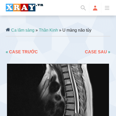
Ca lâm sàng
»
Thần Kinh
» U màng não tủy
«
CASE TRƯỚC
CASE SAU
»