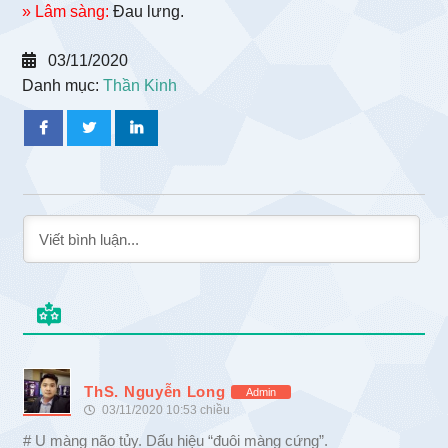
» Lâm sàng:
Đau lưng.
03/11/2020
Danh mục:
Thần Kinh
ThS. Nguyễn Long
Admin
03/11/2020 10:53 chiều
# U màng não tủy. Dấu hiệu “đuôi màng cứng”.