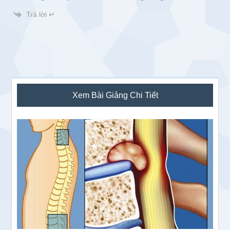
Trả lời ↵
Sidebar
Xem Bài Giảng Chi Tiết
chính