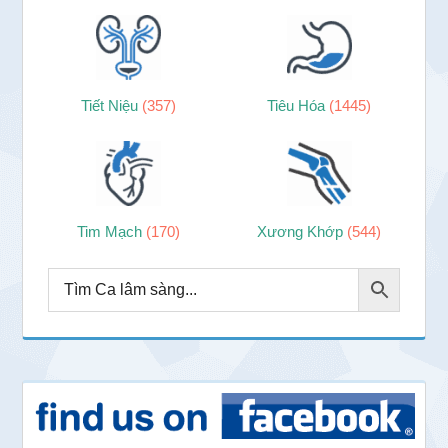
Tiết Niệu
(357)
Tiêu Hóa
(1445)
Tim Mạch
(170)
Xương Khớp
(544)