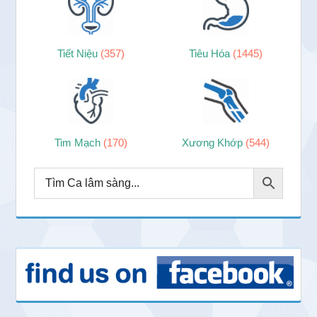
Tiết Niệu
(357)
Tiêu Hóa
(1445)
Tim Mạch
(170)
Xương Khớp
(544)