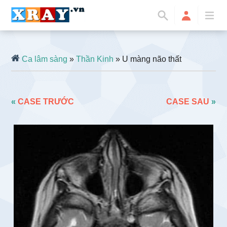
Ca lâm sàng
»
Thần Kinh
» U màng não thất
«
CASE TRƯỚC
CASE SAU
»