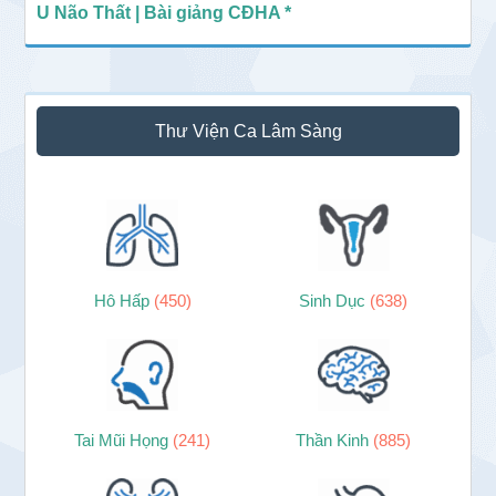
U Não Thất | Bài giảng CĐHA *
Thư Viện Ca Lâm Sàng
Hô Hấp
(450)
Sinh Dục
(638)
Tai Mũi Họng
(241)
Thần Kinh
(885)