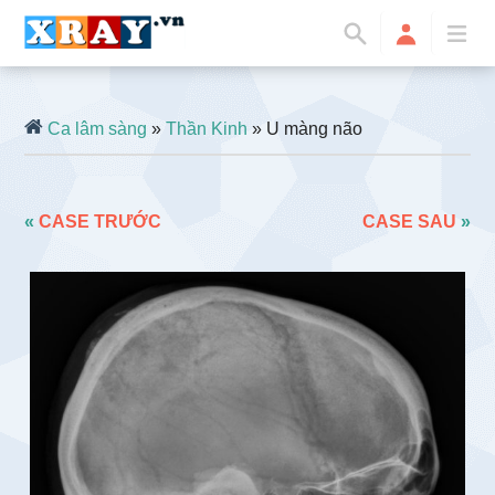
Ca lâm sàng
»
Thần Kinh
» U màng não
«
CASE TRƯỚC
CASE SAU
»