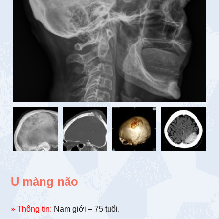
U màng não
» Thông tin:
Nam giới – 75 tuổi.