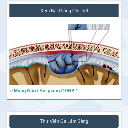
Sidebar
Xem Bài Giảng Chi Tiết
chính
U Màng Não I Bài giảng CĐHA *
Thư Viện Ca Lâm Sàng