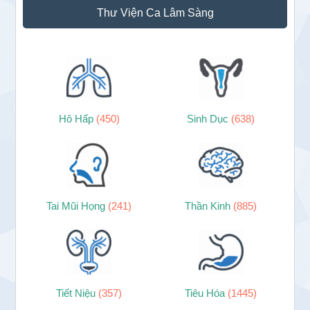
Thư Viện Ca Lâm Sàng
Hô Hấp
(450)
Sinh Dục
(638)
Tai Mũi Họng
(241)
Thần Kinh
(885)
Tiết Niệu
(357)
Tiêu Hóa
(1445)