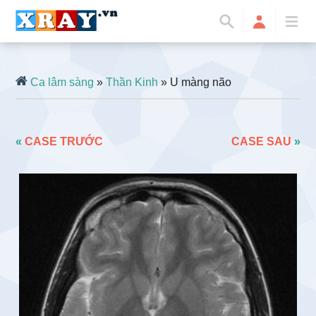
Ca lâm sàng
»
Thần Kinh
» U màng não
«
CASE TRƯỚC
CASE SAU
»