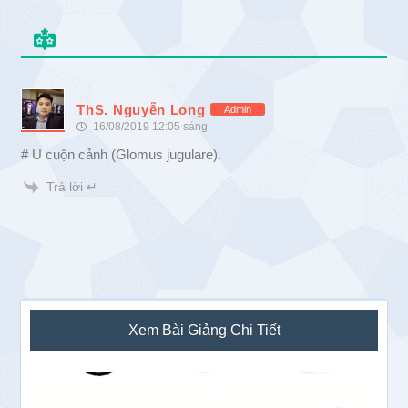
ThS. Nguyễn Long
Admin
16/08/2019 12:05 sáng
# U cuộn cảnh (Glomus jugulare).
Trả lời ↵
Sidebar
Xem Bài Giảng Chi Tiết
chính