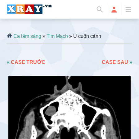
Ca lâm sàng
»
Tim Mạch
» U cuộn cảnh
«
CASE TRƯỚC
CASE SAU
»