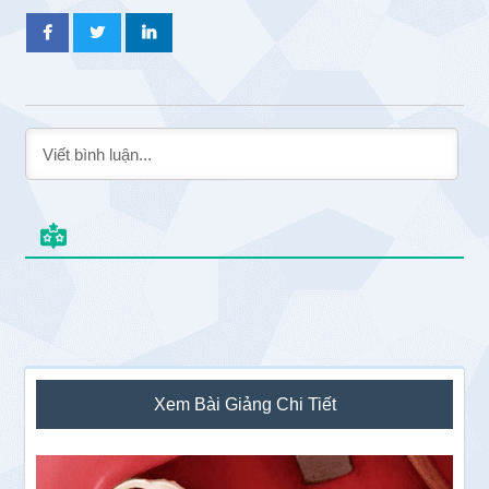
Sidebar
Xem Bài Giảng Chi Tiết
chính