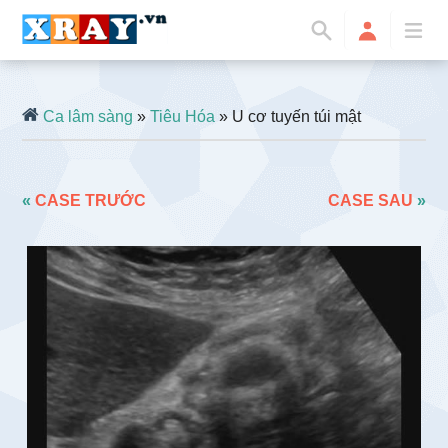
Ca lâm sàng
»
Tiêu Hóa
» U cơ tuyến túi mật
«
CASE TRƯỚC
CASE SAU
»