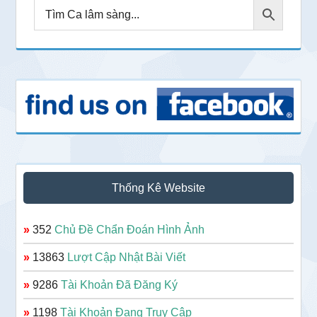
Thống Kê Website
»
352
Chủ Đề Chẩn Đoán Hình Ảnh
»
13863
Lượt Cập Nhật Bài Viết
»
9286
Tài Khoản Đã Đăng Ký
»
1198
Tài Khoản Đang Truy Cập