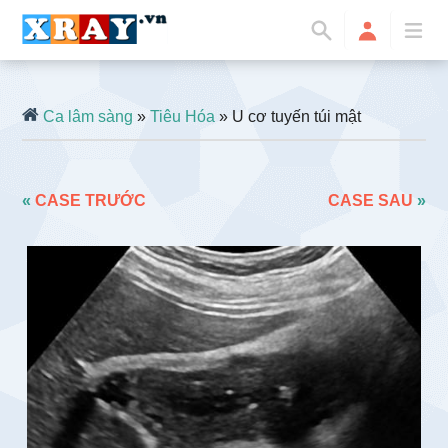
Ca lâm sàng
»
Tiêu Hóa
» U cơ tuyến túi mật
«
CASE TRƯỚC
CASE SAU
»