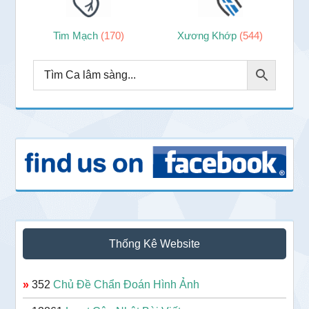
Tim Mạch
(170)
Xương Khớp
(544)
Thống Kê Website
»
352
Chủ Đề Chẩn Đoán Hình Ảnh