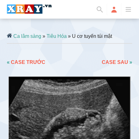
Ca lâm sàng
»
Tiêu Hóa
» U cơ tuyến túi mật
«
CASE TRƯỚC
CASE SAU
»