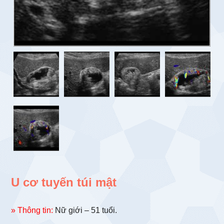
U cơ tuyến túi mật
» Thông tin:
Nữ giới – 51 tuổi.