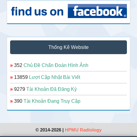
Thống Kê Website
»
352
Chủ Đề Chẩn Đoán Hình Ảnh
»
13859
Lượt Cập Nhật Bài Viết
»
9279
Tài Khoản Đã Đăng Ký
»
390
Tài Khoản Đang Truy Cập
© 2014-2026 |
HPMU Radiology