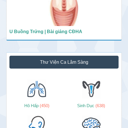
U Buồng Trứng | Bài giảng CĐHA
Thư Viện Ca Lâm Sàng
Hô Hấp
(450)
Sinh Dục
(638)