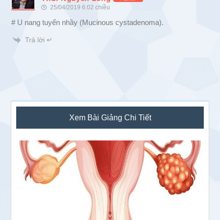
25/04/2019 6:02 chiều
# U nang tuyến nhầy (Mucinous cystadenoma).
Trả lời ↵
Sidebar
Xem Bài Giảng Chi Tiết
chính