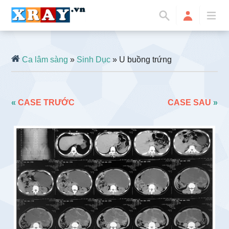
Ca lâm sàng
»
Sinh Dục
» U buồng trứng
«
CASE TRƯỚC
CASE SAU
»